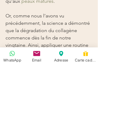
qu'aux 
peaux matures
.
Or, comme nous l’avons vu 
précédemment, la science a démontré 
que la dégradation du collagène 
commence dès la fin de notre 
vingtaine. Ainsi, appliquer une routine 
et des soins préventifs à base de 
collagène
 peuvent retarder l'apparition 
WhatsApp
Email
Adresse
Carte cadeau
des signes de l'âge.
Il est aussi prouvé que les soins 
topiques, s'ils sont bien formulés, 
peuvent avoir un impact notable sur la 
qualité de la peau. Ainsi, loin des 
mythes, le 
collagène
 s'impose comme 
un 
actif beauté aux bénéfices tangibles.
Le 
collagène
, par sa capacité à 