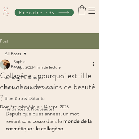
Prendre rdv
Post
All Posts
Sophie
All Posts
7 sept. 2023
4 min de lecture
Collagène : pourquoi est-il le
Soins & Traitements
chouchou des soins de beauté
Astuces beauté & Conseils
?
Bien-être & Détente
Dernière mise à jour :
14 sept. 2023
Tendances & Nouveautés
Depuis quelques années, un mot 
revient sans cesse dans le 
monde de la 
cosmétique
 : 
le collagène
.