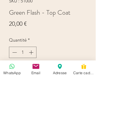
SKU : 51000
Green Flash - Top Coat
Prix
20,00 €
Quantité
*
Ajouter au panier
WhatsApp
Email
Adresse
Carte cadeau
hello@soisbelletestoi.be
+32 489 74 21 24
Rue Américaine 102 Ixelles Belgium 1050