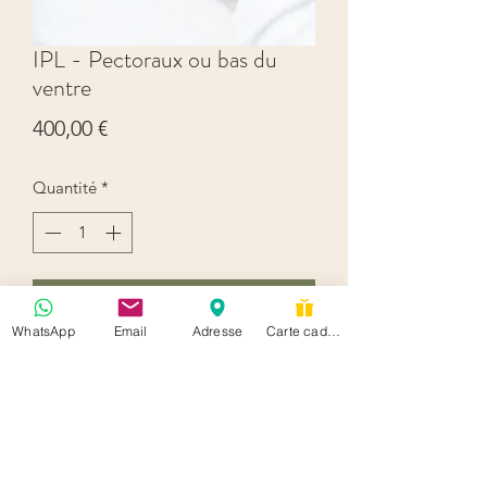
IPL - Pectoraux ou bas du
ventre
Prix
400,00 €
Quantité
*
Ajouter au panier
WhatsApp
Email
Adresse
Carte cadeau
Cure de 5+1 séance gratuite
hello@soisbelletestoi.be
+32 489 74 21 24