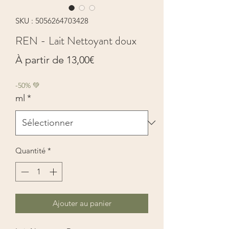
SKU : 5056264703428
REN - Lait Nettoyant doux
Prix
À partir de
13,00€
promotionnel
-50% 💚
ml
*
Quantité
*
Ajouter au panier