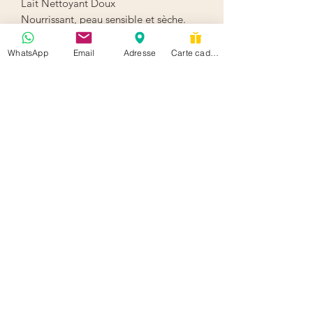
Lait Nettoyant Doux
Nourrissant, peau sensible et sèche.
Astuces : Peut s’appliquer à la main ou
WhatsApp
Email
Adresse
Carte cadeau
avec un coton. Seconde étape d’un
double nettoyage, après le
démaquillant.
Confort Douceur
hello@soisbelletestoi.be
+32 489 74 21 24
Rue Américaine 102 Ixelles Belgium 1050