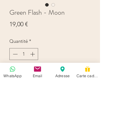
Green Flash - Moon
Prix
19,00 €
Quantité
*
Ajouter au panier
WhatsApp
Email
Adresse
Carte cadeau
hello@soisbelletestoi.be
+32 489 74 21 24
Rue Américaine 102 Ixelles Belgium 1050