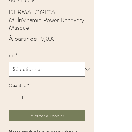
SKU : 110716
DERMALOGICA -
MultiVitamin Power Recovery
Masque
Prix
À partir de
19,00€
promotionnel
ml
*
Quantité
*
Ajouter au panier
Notre produit le plus vendu dans le 