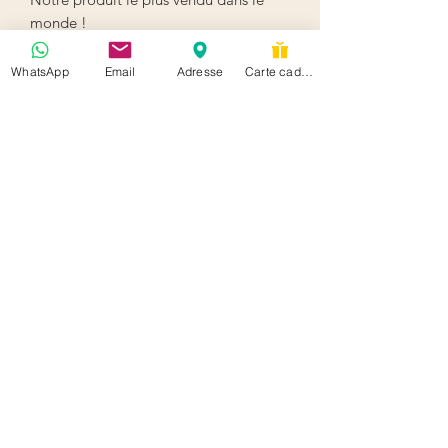
monde !

Ce masque best-seller ultraconcentré 
en vitamines est l'allié des peaux 
WhatsApp
Email
Adresse
Carte cadeau
recherchant un coup de boost et 
d'éclat immédiat. En quelques minutes 
seulement, il repulpe, lisse, illumine et 
diminue les rides et ridules pour une 
peau comme neuve.
hello@soisbelletestoi.be
+32 489 74 21 24
Rue Américaine 102 Ixelles Belgium 1050