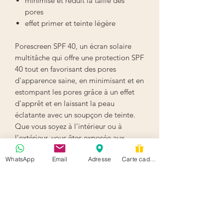
minimise et réduit la taille des
pores
effet primer et teinte légère
Porescreen SPF 40, un écran solaire
multitâche qui offre une protection SPF
40 tout en favorisant des pores
d'apparence saine, en minimisant et en
estompant les pores grâce à un effet
d'apprêt et en laissant la peau
éclatante avec un soupçon de teinte.
Que vous soyez à l'intérieur ou à
l'extérieur, vous êtes exposée aux
rayons UV tous les jours. Porescreen
WhatsApp
Email
Adresse
Carte cadeau
SPF 40 protège contre les rayons UVA
et UVB, mais cette formule unique offre
bien plus qu'une simple protection
solaire. Elle favorise l'apparence saine
des pores tout en minimisant leur
apparence grâce à un effet de base qui