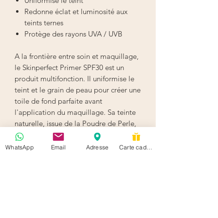
Uniformise le teint
Redonne éclat et luminosité aux
teints ternes
Protège des rayons UVA / UVB
A la frontière entre soin et maquillage,
le Skinperfect Primer SPF30 est un
produit multifonction. Il uniformise le
teint et le grain de peau pour créer une
toile de fond parfaite avant
l'application du maquillage. Sa teinte
naturelle, issue de la Poudre de Perle,
se fond à toutes les carnations et
redonne éclat et luminosité aux teints
WhatsApp
Email
Adresse
Carte cadeau
ternes. Il protège des rayons UVA /
UVB et traite les signes de
vieillissement cutané. Intégré dans
notre système de soins AGE smart®, le
Skinperfect Primer SPF30 contient des
Peptides qui stimulent la production