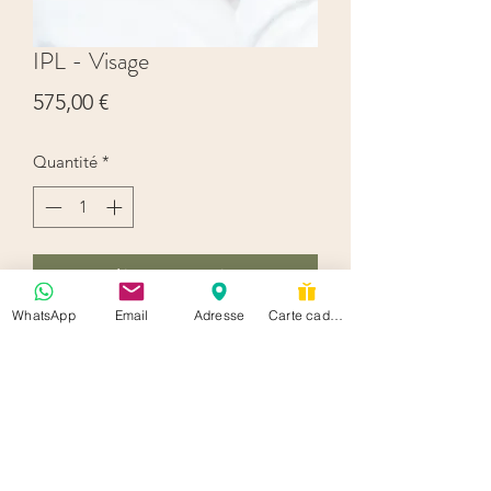
IPL - Visage
Prix
575,00 €
Quantité
*
Ajouter au panier
WhatsApp
Email
Adresse
Carte cadeau
Cure de 5 + 1 séance gratuite
hello@soisbelletestoi.be
+32 489 74 21 24