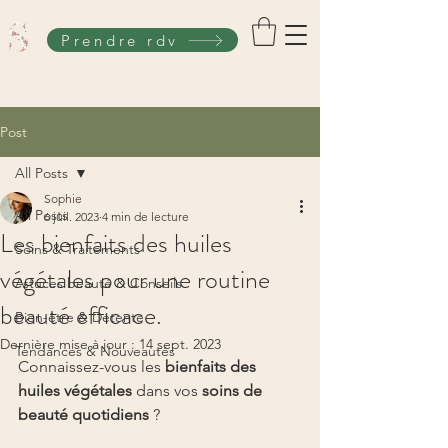
Prendre rdv
Post
All Posts
Sophie
All Posts
6 juil. 2023
4 min de lecture
Les bienfaits des huiles
Soins & Traitements
végétales pour une routine
Astuces beauté & Conseils
beauté efficace.
Bien-être & Détente
Dernière mise à jour :
14 sept. 2023
Tendances & Nouveautés
Connaissez-vous les 
bienfaits des 
huiles végétales
 dans vos 
soins de 
beauté quotidiens
 ?